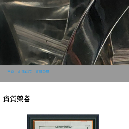
主頁
>
走進德越
>
資質榮譽
資質榮譽