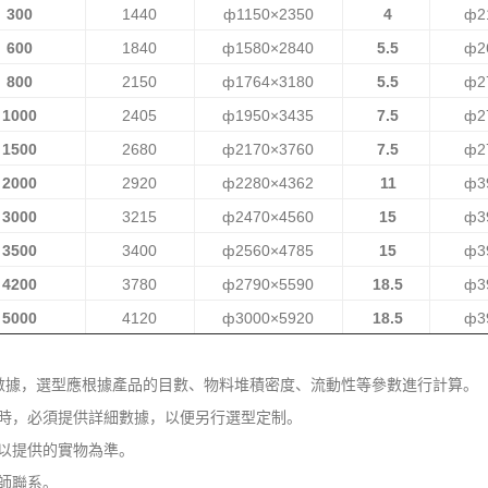
300
1440
ф1150×2350
4
ф2
600
1840
ф1580×2840
5.5
ф2
800
2150
ф1764×3180
5.5
ф2
1000
2405
ф1950×3435
7.5
ф2
1500
2680
ф2170×3760
7.5
ф2
2000
2920
ф2280×4362
11
ф3
3000
3215
ф2470×4560
15
ф3
3500
3400
ф2560×4785
15
ф3
4200
3780
ф2790×5590
18.5
ф3
5000
4120
ф3000×5920
18.5
ф3
測數據，選型應根據產品的目數、物料堆積密度、流動性等參數進行計算。
時，必須提供詳細數據，以便另行選型定制。
以提供的實物為準。
師聯系。