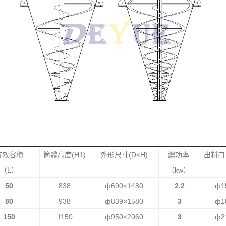
有效容積
筒體高度(H1)
外形尺寸(D×H)
總功率
出料口 
（L）
（kw）
50
838
ф690×1480
2.2
ф1
80
938
ф839×1580
3
ф1
150
1150
ф950×2060
3
ф2