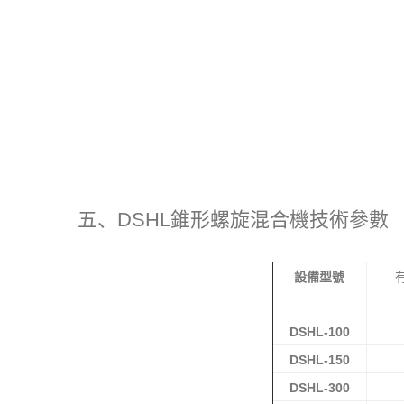
五、DSHL錐形螺旋混合機技術參數
設
備型號
DSH
L
-100
DSH
L
-150
DSH
L
-300