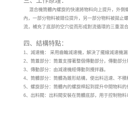
三、工作原理：
混合機筒體內螺旋的快速將物料向上提升，外側螺
內，一部分物料被錯位提升，另一部分物料被拋止
流，補充了底部的空穴從而形成對流循環的三重混
四、結構特點：
1、減速機： 采用齒輪減速機，解決了擺線減速機
2、筒蓋部分：筒蓋支撐著整個傳動部分，傳動部分
3、傳動部分：由減速機經傳動到攪拌器。
4、筒體部分：筒體為錐形結構，使出料迅速、不積
5、螺旋部分：筒體內的螺旋桿起到提升中間物料的
6、出料閥：出料閥安裝在筒體底部，用于控制物料