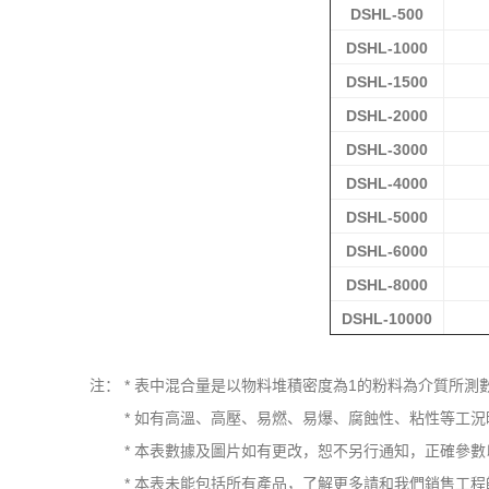
DSH
L
-500
DSH
L
-1000
DSH
L
-1500
DSH
L
-2000
DSH
L
-3000
DSH
L
-4000
DSH
L
-5000
DSH
L
-6000
DSH
L
-8000
DSH
L
-10000
注： * 表中混合量是以物料堆積密度為1的粉料為介質所
* 如有高溫、高壓、易燃、易爆、腐蝕性、粘性等工況
* 本表數據及圖片如有更改，恕不另行通知，正確參數
* 本表未能包括所有產品，了解更多請和我們銷售工程