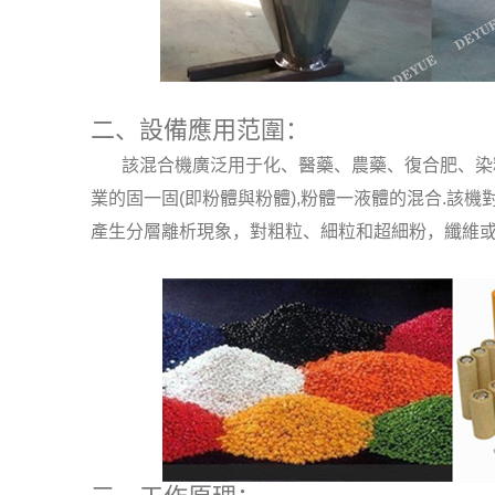
二、設備應用范圍：
該混合機廣泛用于化、醫藥、農藥、復合肥、染料
業的固一固(即粉體與粉體),粉體一液體的混合.該
產生分層離析現象，對粗粒、細粒和超細粉，纖維