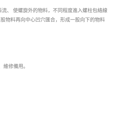
流、 使螺旋外的物料，不同程度進入螺柱包絡線
兩股物料再向中心凹穴匯合，形成一股向下的物料
、維修備用。