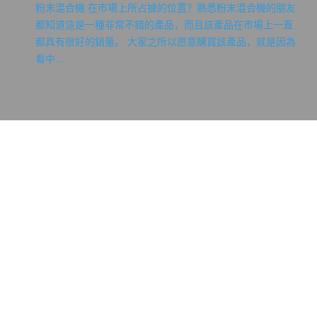
粉末混合機 在市場上所占據的位置？熟悉粉末混合機的朋友
都知道這是一種非常不錯的產品，而且該產品在市場上一直
都具有很好的銷量。 大家之所以愿意購買該產品，就是因為
看中...
在線客服 ：
服務熱線：021-57466606
電子郵箱: 4632419@qq.com
公司地址：上海市奉賢區歐洲工業園C區浦衛公路6679號
上海德越粉體機械有限公司介紹 上海德越粉體機械有限公司是一
家專業從事螺帶混合機、干粉攪拌機、犁刀混合機、粉體設備、粉
體機械及粉體項目工程機械研發、設計、制造與銷售一體的現代化
合資企業。 德越企業由上海德越粉體機械有限公司、上海嵊越粉