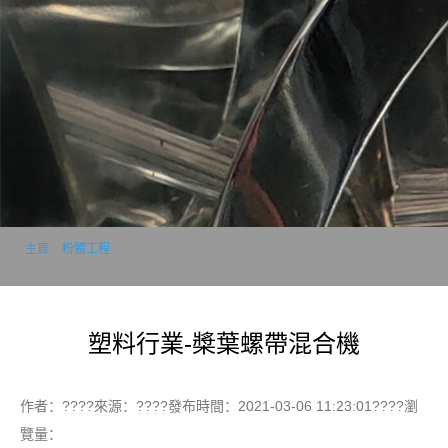
主頁
>
粉體工程
塑料行業-槳葉螺帶混合機
作者：????來源：????發布時間：2021-03-06 11:23:01????瀏
覽量：